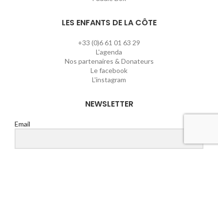
LES ENFANTS DE LA CÔTE
+33 (0)6 61 01 63 29
L'agenda
Nos partenaires & Donateurs
Le facebook
L'instagram
NEWSLETTER
Email
S'ABONNER
©Les enfants de la Côte - Dvpt:
Agence Swell