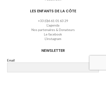
LES ENFANTS DE LA CÔTE
+33 (0)6 61 01 63 29
L'agenda
Nos partenaires & Donateurs
Le facebook
L'instagram
NEWSLETTER
Email
S'ABONNER
©Les enfants de la Côte - Dvpt:
Agence Swell